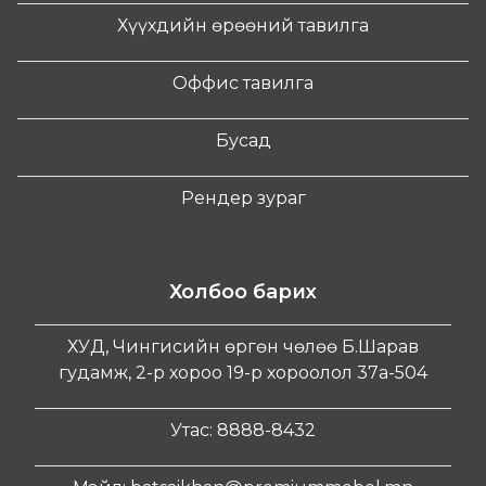
Хүүхдийн өрөөний тавилга
Оффис тавилга
Бусад
Рендер зураг
Холбоо барих
ХУД, Чингисийн өргөн чөлөө Б.Шарав
гудамж, 2-р хороо 19-р хороолол 37а-504
Утас: 8888-8432