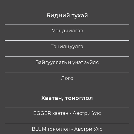
Бидний тухай
Мэндчилгээ
Танилцуулга
Байгууллагын үнэт зүйлс
Лого
Хавтан, тоноглол
EGGER хавтан - Австри Улс
BLUM тоноглол - Австри Улс