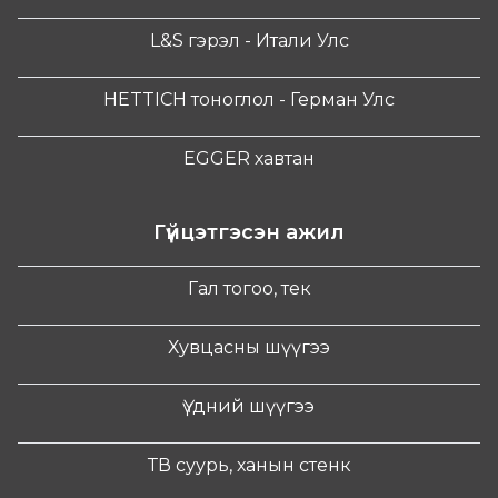
L&S гэрэл - Итали Улс
HETTICH тоноглол - Герман Улс
EGGER хавтан
Гүйцэтгэсэн ажил
Гал тогоо, тек
Хувцасны шүүгээ
Үүдний шүүгээ
ТВ суурь, ханын стенк