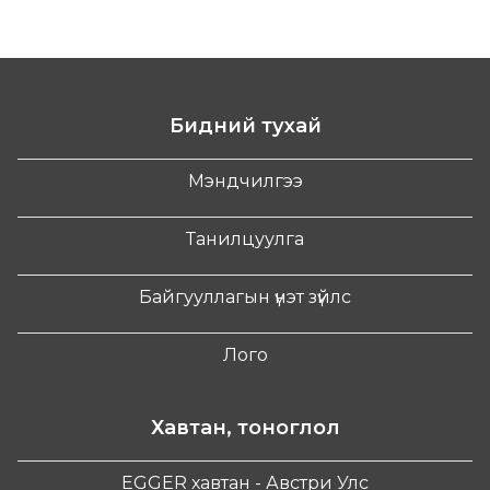
Бидний тухай
Мэндчилгээ
Танилцуулга
Байгууллагын үнэт зүйлс
Лого
Хавтан, тоноглол
EGGER хавтан - Австри Улс