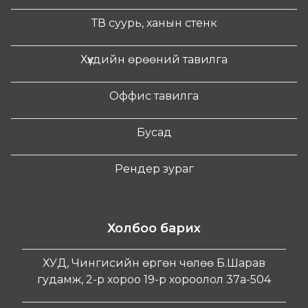
ТВ суурь, ханын стенк
Хүүхдийн өрөөний тавилга
Оффис тавилга
Бусад
Рендер зураг
Холбоо барих
ХУД, Чингисийн өргөн чөлөө Б.Шарав
гудамж, 2-р хороо 19-р хороолол 37а-504