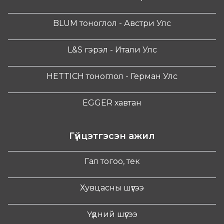
BLUM тоноглол - Австри Улс
L&S гэрэл - Итали Улс
HETTICH тоноглол - Герман Улс
EGGER хавтан
Гүйцэтгэсэн ажил
Гал тогоо, тек
Хувцасны шүүгээ
Үүдний шүүгээ